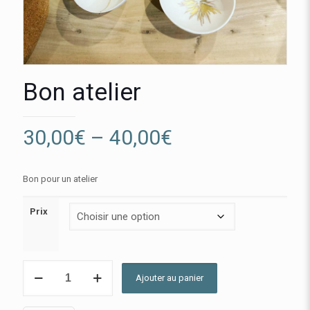
Bon atelier
Price
30,00
€
–
40,00
€
range:
30,00€
Bon pour un atelier
through
Prix
40,00€
quantité
Ajouter au panier
de
Bon
atelier