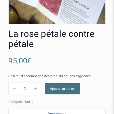
La rose pétale contre
pétale
95,00
€
Soin rituel accompagné des produits douces angevines
quantité
Ajouter au panier
de
La
rose
Catégorie :
Soins
pétale
contre
pétale
Description